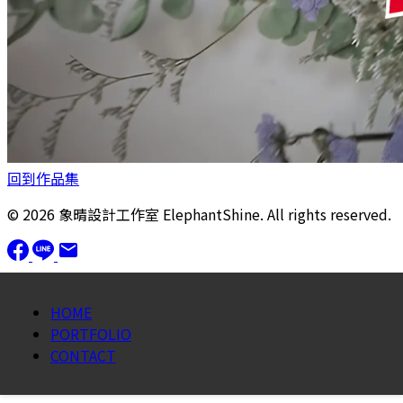
回到作品集
© 2026 象晴設計工作室 ElephantShine. All rights reserved.
HOME
PORTFOLIO
CONTACT